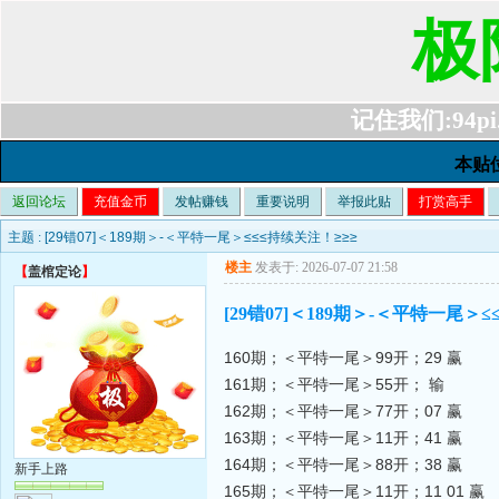
极
记住我们:94pi.c
本贴
返回论坛
充值金币
发帖赚钱
重要说明
举报此贴
打赏高手
主题 :
[29错07]＜189期＞-＜平特一尾＞≤≤≤持续关注！≥≥≥
楼主
发表于: 2026-07-07 21:58
【
盖棺定论
】
[29错07]＜189期＞-＜平特一尾＞
160期；＜平特一尾＞99开；29 赢
161期；＜平特一尾＞55开； 输
162期；＜平特一尾＞77开；07 赢
163期；＜平特一尾＞11开；41 赢
164期；＜平特一尾＞88开；38 赢
新手上路
165期；＜平特一尾＞11开；11 01 赢