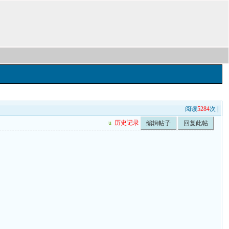
阅读
5284
次 |
u
历史记录
编辑帖子
回复此帖