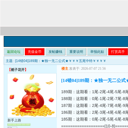
返回论坛
充值金币
发帖赚钱
重要说明
举报此贴
打赏高手
主题 :
[14错04]189期：★独一无二公式★￥￥￥五尾中特￥￥￥￥
楼主
发表于: 2026-07-07 21:56
【
栀子花开
】
[14错04]189期：★独一无二
189期：这期看：1尾-2尾-4尾-5尾-
188期：这期看：0尾-1尾-2尾-7尾-8
187期：这期看：2尾-4尾-7尾-8尾-9
186期：这期看：2尾-3尾-4尾-6尾-8
185期：这期看：0尾-2尾-5尾-6尾-8
新手上路
===================[10-8]=====