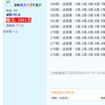
184期：这期看：0尾-1尾-4尾-6尾-7
发帖
月入
十万
不是
梦
183期：这期看：2尾-3尾-4尾-6尾-7
发贴:
599
威望:
599
点
182期：这期看：0尾-2尾-3尾-5尾-7
银元: 2001元
181期：这期看：0尾-4尾-6尾-8尾-9
贡献值:
575
点
180期：这期看：1尾-2尾-4尾-7尾-9
好评度:
0 点
179期：这期看：3尾-5尾-6尾-8尾-9
178期：这期看：0尾-4尾-5尾-6尾-7
177期：这期看：0尾-1尾-2尾-3尾-4
176期：这期看：0尾-1尾-3尾-8尾-9
175期：这期看：0尾-1尾-3尾-6尾-9
[ 此帖被栀子花开在2026-07-07 21:5
本帖最近打赏记录：
铜板:+6(战车)
铜板