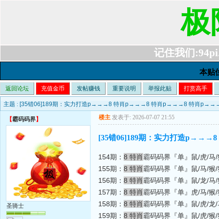
极
记住我们:94pi.c
本贴
返回论坛
充值金币
发帖赚钱
重要说明
举报此贴
打赏高手
主题 :
[35错06]189期：实力打造p→→→8 特肖p→→→8 特肖p→→→8 特肖p→
楼主
发表于: 2026-07-07 21:55
【
霸码码界
】
[35错06]189期：实力打造p→→
154期：
8 特肖
霸码码界『单』鼠/虎/马/猴
155期：
8 特肖
霸码码界『单』鼠/马/猴/狗
156期：
8 特肖
霸码码界『单』鼠/龙/马/猴
157期：
8 特肖
霸码码界『单』虎/马/猴/狗
158期：
8 特肖
霸码码界『单』鼠/虎/龙/马
圣骑士
159期：
8 特肖
霸码码界『单』鼠/虎/猴/狗