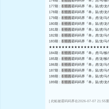
176期：
8 特肖
霸码码界『单』虎/马/猴/狗
177期：
8 特肖
霸码码界『单』鼠/虎/龙/狗
178期：
8 特肖
霸码码界『单』鼠/虎/龙/狗
179期：
8 特肖
霸码码界『单』虎/龙/马/猴
180期：
8 特肖
霸码码界『单』鼠/虎/龙/狗
181期：
8 特肖
霸码码界『单』鼠/虎/马/猴
182期：
8 特肖
霸码码界『单』虎/龙/马/狗
183期：
8 特肖
霸码码界『单』鼠/龙/马/狗
★★★★★★★★★★★★★★★★★★★★★
184期：
8 特肖
霸码码界『单』虎/马/猴/狗
185期：
8 特肖
霸码码界『单』虎/龙/猴/狗
186期：
8 特肖
霸码码界『单』虎/龙/马/猴
187期：
8 特肖
霸码码界『单』鼠/虎/马/猴
188期：
8 特肖
霸码码界『单』鼠/虎/马/猴
189期：
8 特肖
霸码码界『单』鼠/虎/龙/猴
[ 此帖被霸码码界在2026-07-07 21:55