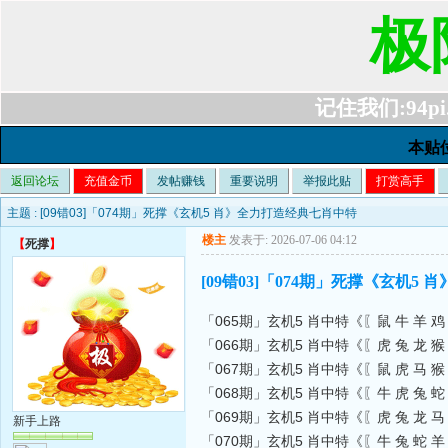
极
记住我们:94pi.c
本贴
返回论坛
充值金币
发帖赚钱
重要说明
举报此贴
打赏高手
主题 :
[09错03]「074期」死撑《玄机5 肖》全力打造经典七肖中特
楼主
发表于: 2026-07-06 04:12
【
死撑
】
[09错03]「074期」死撑《玄机5
「065期」玄机5 肖中特《〖鼠 牛 羊 鸡
「066期」玄机5 肖中特《〖虎 兔 龙 猴
「067期」玄机5 肖中特《〖鼠 虎 马 猴
「068期」玄机5 肖中特《〖牛 虎 兔 蛇
「069期」玄机5 肖中特《〖虎 兔 龙 马
新手上路
「070期」玄机5 肖中特《〖牛 兔 蛇 羊