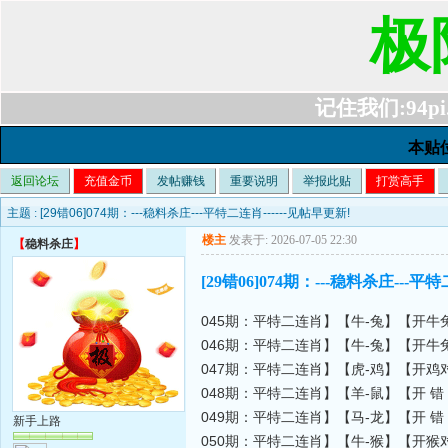
极
记住我们:94pi.c
本贴
返回论坛
充值金币
发帖赚钱
重要说明
举报此贴
打赏高手
主题 :
[29错06]074期：---稳料杀庄---平特二连肖------见帖早更新!
楼主
发表于: 2026-07-05 22:30
【
稳料杀庄
】
[29错06]074期：---稳料杀庄---平
045期：平特二连肖】【牛-兔】【开牛
046期：平特二连肖】【牛-兔】【开牛
047期：平特二连肖】【虎-鸡】【开鸡
048期：平特二连肖】【羊-鼠】【开 错
049期：平特二连肖】【马-龙】【开 错
新手上路
050期：平特二连肖】【牛-猴】【开猴