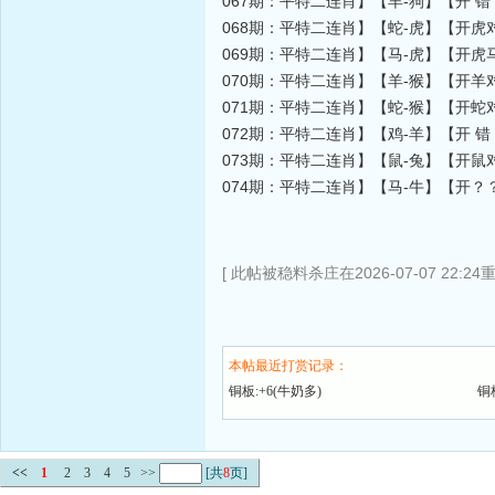
067期：平特二连肖】【羊-狗】【开 错
068期：平特二连肖】【蛇-虎】【开虎
069期：平特二连肖】【马-虎】【开虎
070期：平特二连肖】【羊-猴】【开羊
071期：平特二连肖】【蛇-猴】【开蛇
072期：平特二连肖】【鸡-羊】【开 错
073期：平特二连肖】【鼠-兔】【开鼠
074期：平特二连肖】【马-牛】【开？
[ 此帖被稳料杀庄在2026-07-07 22:24
本帖最近打赏记录：
铜板:+6(牛奶多)
铜
<<
1
2
3
4
5
>>
[共
8
页]