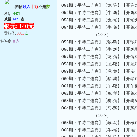
051期：平特二连肖】【龙-狗】【开狗
发帖
月入
十万
不是
梦
052期：平特二连肖】【牛-鸡】【开鸡
发贴:
4471
威望:
4471
点
053期：平特二连肖】【兔-蛇】【开蛇
银元: 140元
054期：平特二连肖】【牛-兔】【开兔
贡献值:
3383
点
---------------------（10-8）
好评度:
0 点
055期：平特二连肖】【猴-狗】【开猴
056期：平特二连肖】【牛-鸡】【开鸡
057期：平特二连肖】【龙-兔】【开兔
058期：平特二连肖】【龙-猪】【开龙
059期：平特二连肖】【虎-龙】【开 错
060期：平特二连肖】【猪-狗】【开猪
061期：平特二连肖】【羊-猪】【开羊
062期：平特二连肖】【兔-羊】【开兔
063期：平特二连肖】【狗-兔】【开狗
064期：平特二连肖】【马-鸡】【开鸡
---------------------（10-9）
065期：平特二连肖】【猴-马】【开猴
066期：平特二连肖】【牛-蛇】【开 错