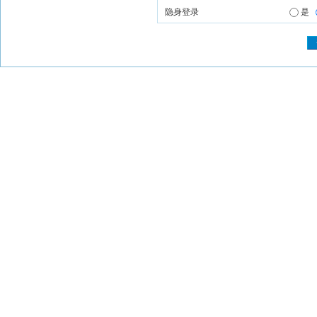
隐身登录
是