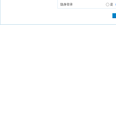
隐身登录
是