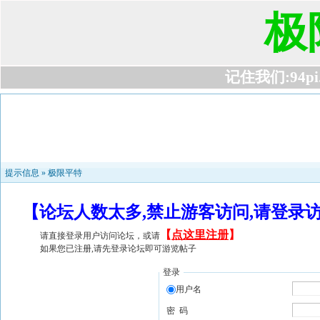
极
记住我们:94pi.c
提示信息 »
极限平特
【论坛人数太多,禁止游客访问,请登录
【
点这里注册
】
请直接登录用户访问论坛，或请
如果您已注册,请先登录论坛即可游览帖子
登录
用户名
密 码