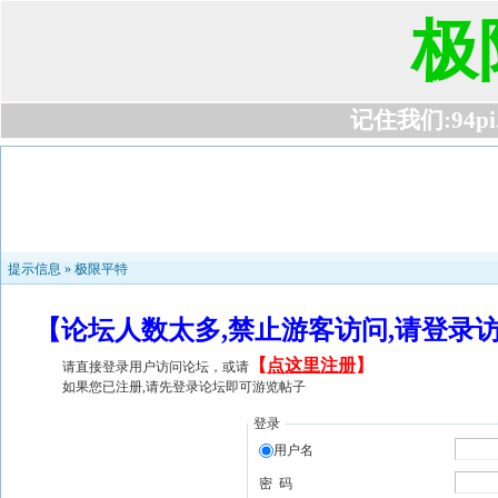
极
记住我们:94pi.c
提示信息 »
极限平特
【论坛人数太多,禁止游客访问,请登录
【
点这里注册
】
请直接登录用户访问论坛，或请
如果您已注册,请先登录论坛即可游览帖子
登录
用户名
密 码