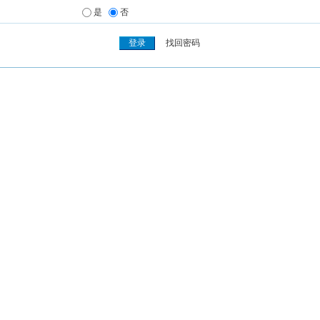
是
否
找回密码