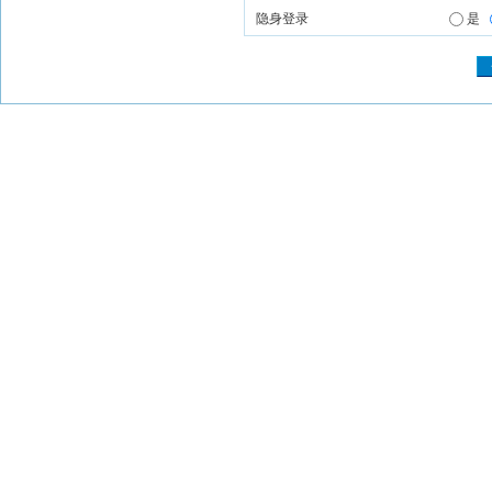
隐身登录
是