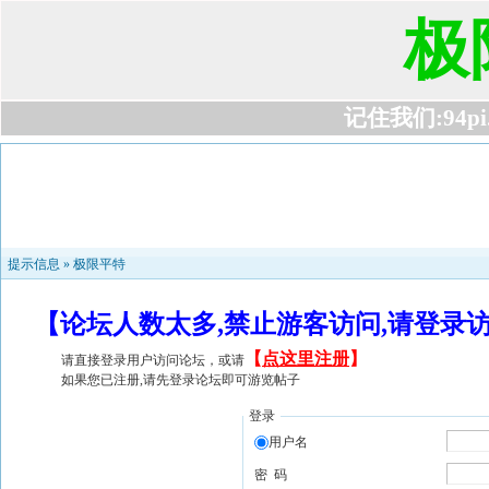
极
记住我们:94pi.c
提示信息 »
极限平特
【论坛人数太多,禁止游客访问,请登录
【
点这里注册
】
请直接登录用户访问论坛，或请
如果您已注册,请先登录论坛即可游览帖子
登录
用户名
密 码