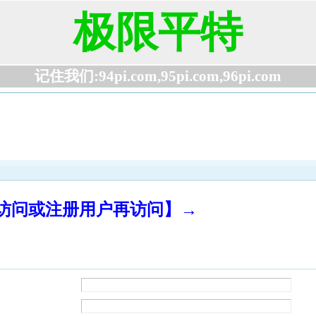
极限平特
记住我们:94pi.com,95pi.com,96pi.com
录访问或注册用户再访问】→