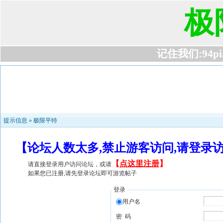
极
记住我们:94pi.c
提示信息 »
极限平特
【论坛人数太多,禁止游客访问,请登录
【
点这里注册
】
请直接登录用户访问论坛，或请
如果您已注册,请先登录论坛即可游览帖子
登录
用户名
密 码