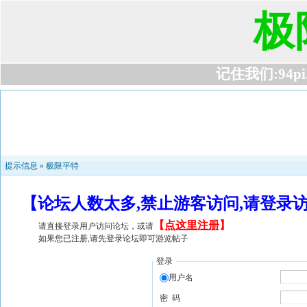
极
记住我们:94pi.c
提示信息 »
极限平特
【论坛人数太多,禁止游客访问,请登录
【
点这里注册
】
请直接登录用户访问论坛，或请
如果您已注册,请先登录论坛即可游览帖子
登录
用户名
密 码