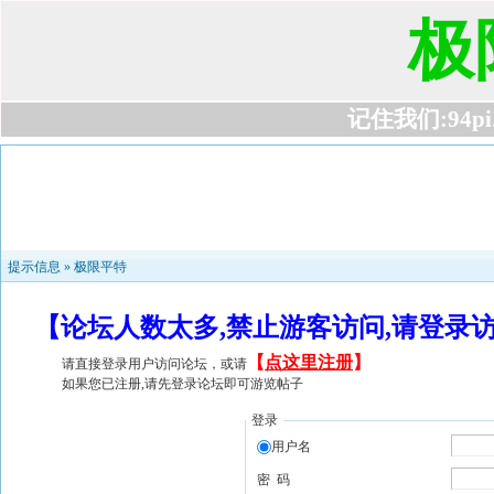
极
记住我们:94pi.c
提示信息 »
极限平特
【论坛人数太多,禁止游客访问,请登录
【
点这里注册
】
请直接登录用户访问论坛，或请
如果您已注册,请先登录论坛即可游览帖子
登录
用户名
密 码