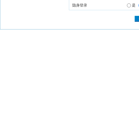
隐身登录
是