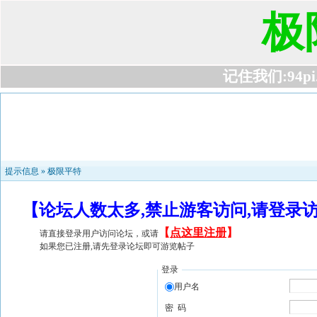
极
记住我们:94pi.c
提示信息 »
极限平特
【论坛人数太多,禁止游客访问,请登录
【
点这里注册
】
请直接登录用户访问论坛，或请
如果您已注册,请先登录论坛即可游览帖子
登录
用户名
密 码