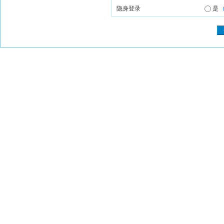
隐身登录
是