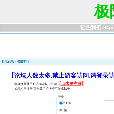
极
记住我们:94pi.c
提示信息 »
极限平特
【论坛人数太多,禁止游客访问,请登录
【
点这里注册
】
请直接登录用户访问论坛，或请
如果您已注册,请先登录论坛即可游览帖子
登录
用户名
密 码