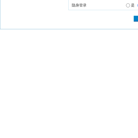
隐身登录
是