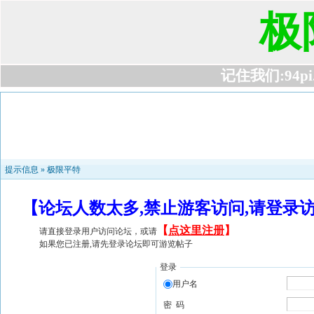
极
记住我们:94pi.c
提示信息 »
极限平特
【论坛人数太多,禁止游客访问,请登录
【
点这里注册
】
请直接登录用户访问论坛，或请
如果您已注册,请先登录论坛即可游览帖子
登录
用户名
密 码