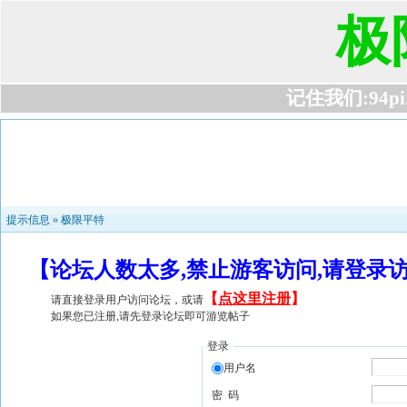
极
记住我们:94pi.c
提示信息 »
极限平特
【论坛人数太多,禁止游客访问,请登录
【
点这里注册
】
请直接登录用户访问论坛，或请
如果您已注册,请先登录论坛即可游览帖子
登录
用户名
密 码