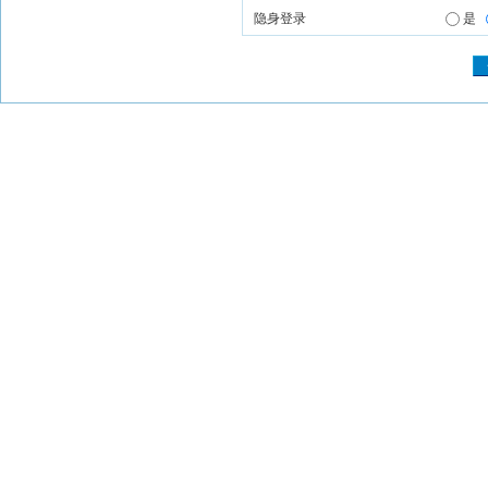
隐身登录
是