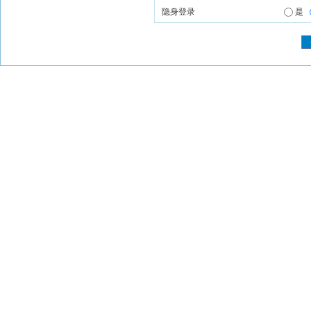
隐身登录
是