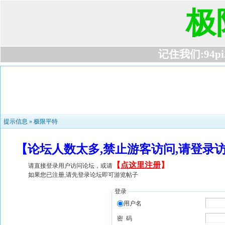
极
记住我们:94pi.c
提示信息 »
极限平特
【论坛人数太多,禁止游客访问,请登录
【
点这里注册
】
请直接登录用户访问论坛，或请
如果您已注册,请先登录论坛即可游览帖子
登录
用户名
密 码