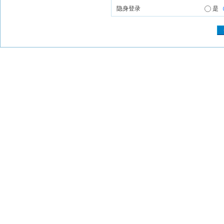
隐身登录
是