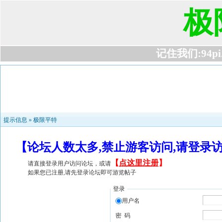
极
记住我们:94pi.c
提示信息 »
极限平特
【论坛人数太多,禁止游客访问,请登录
【
点这里注册
】
请直接登录用户访问论坛，或请
如果您已注册,请先登录论坛即可游览帖子
登录
用户名
密 码