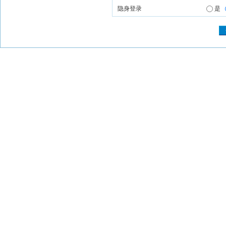
隐身登录
是