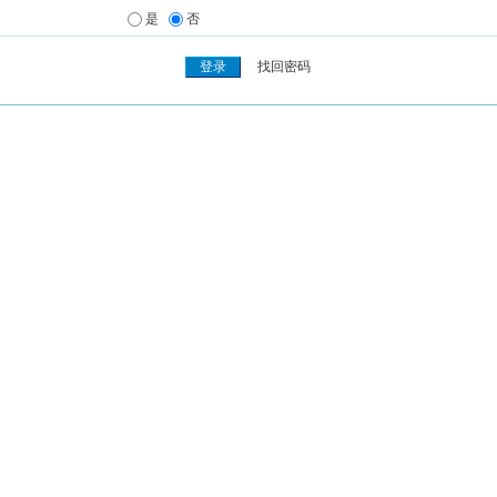
是
否
找回密码