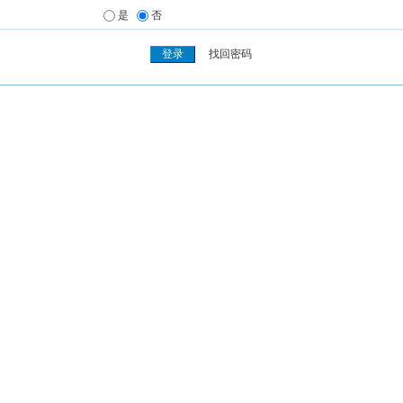
是
否
找回密码