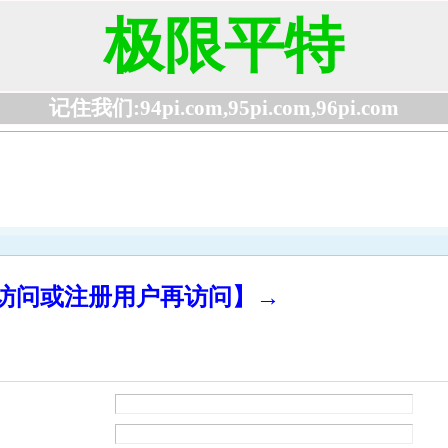
极限平特
记住我们:94pi.com,95pi.com,96pi.com
录访问或注册用户再访问】→