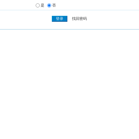
是
否
找回密码