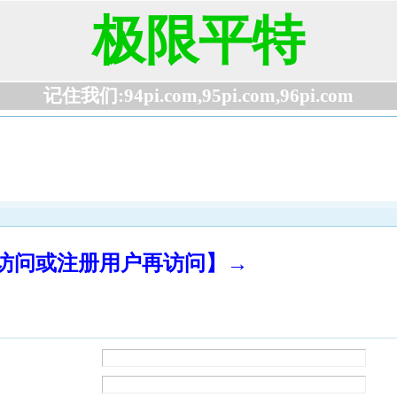
极限平特
记住我们:94pi.com,95pi.com,96pi.com
录访问或注册用户再访问】→