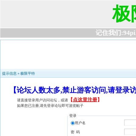
极
记住我们:94pi.c
提示信息 »
极限平特
【论坛人数太多,禁止游客访问,请登录
【
点这里注册
】
请直接登录用户访问论坛，或请
如果您已注册,请先登录论坛即可游览帖子
登录
用户名
密 码