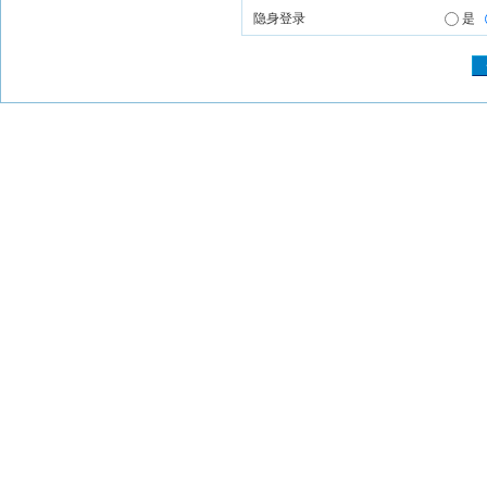
隐身登录
是