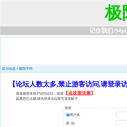
极
记住我们:94pi.c
提示信息 »
极限平特
【论坛人数太多,禁止游客访问,请登录
【
点这里注册
】
请直接登录用户访问论坛，或请
如果您已注册,请先登录论坛即可游览帖子
登录
用户名
密 码