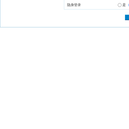
隐身登录
是