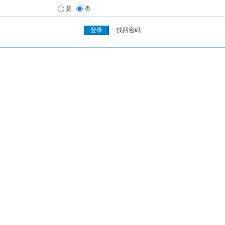
是
否
找回密码