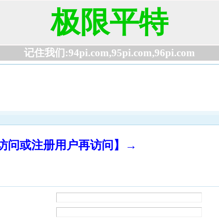
极限平特
记住我们:94pi.com,95pi.com,96pi.com
录访问或注册用户再访问】→