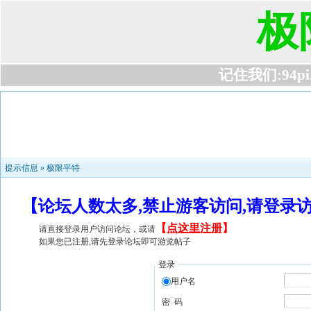
极
记住我们:94pi.c
提示信息 »
极限平特
【论坛人数太多,禁止游客访问,请登录
【
点这里注册
】
请直接登录用户访问论坛，或请
如果您已注册,请先登录论坛即可游览帖子
登录
用户名
密 码