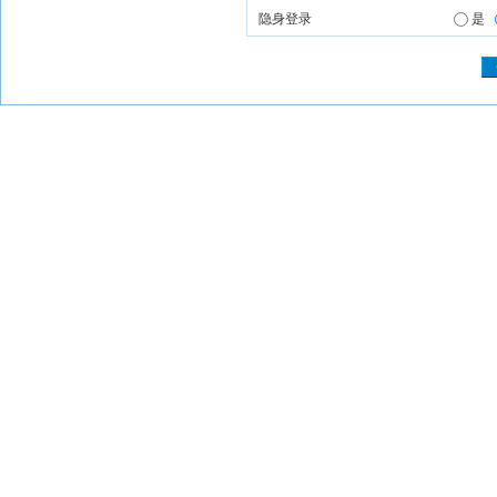
隐身登录
是