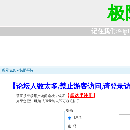
极
记住我们:94pi.c
提示信息 »
极限平特
【论坛人数太多,禁止游客访问,请登录
【
点这里注册
】
请直接登录用户访问论坛，或请
如果您已注册,请先登录论坛即可游览帖子
登录
用户名
密 码