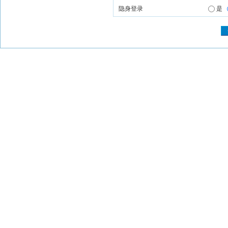
隐身登录
是