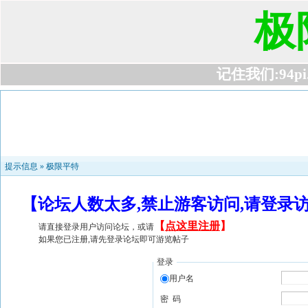
极
记住我们:94pi.c
提示信息 »
极限平特
【论坛人数太多,禁止游客访问,请登录
【
点这里注册
】
请直接登录用户访问论坛，或请
如果您已注册,请先登录论坛即可游览帖子
登录
用户名
密 码