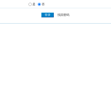
是
否
找回密码