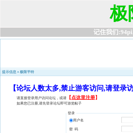
极
记住我们:94pi.c
提示信息 »
极限平特
【论坛人数太多,禁止游客访问,请登录
【
点这里注册
】
请直接登录用户访问论坛，或请
如果您已注册,请先登录论坛即可游览帖子
登录
用户名
密 码