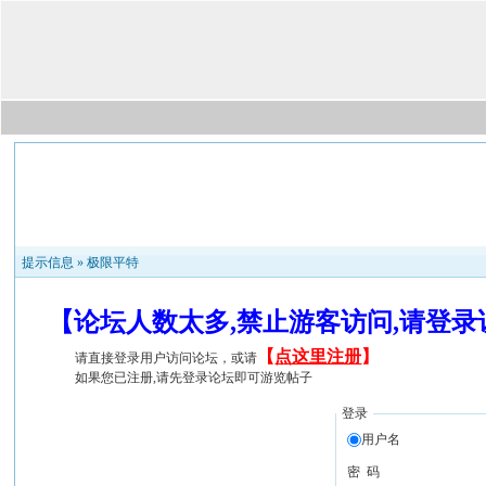
提示信息 »
极限平特
【论坛人数太多,禁止游客访问,请登
【
点这里注册
】
请直接登录用户访问论坛，或请
如果您已注册,请先登录论坛即可游览帖子
登录
用户名
密 码