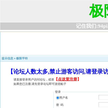
极
记住我们:94pi.c
提示信息 »
极限平特
【论坛人数太多,禁止游客访问,请登录
【
点这里注册
】
请直接登录用户访问论坛，或请
如果您已注册,请先登录论坛即可游览帖子
登录
用户名
密 码