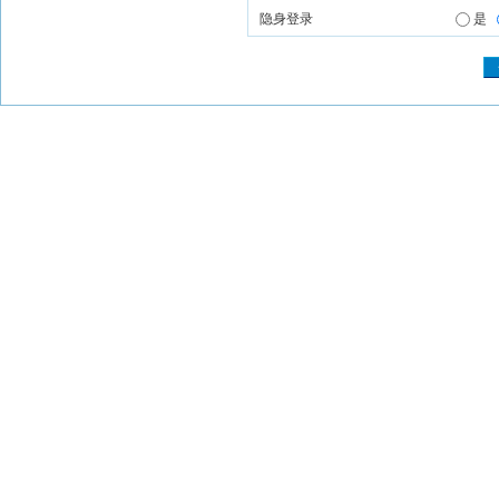
隐身登录
是