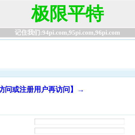
极限平特
记住我们:94pi.com,95pi.com,96pi.com
录访问或注册用户再访问】→