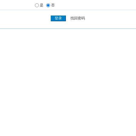
是
否
找回密码