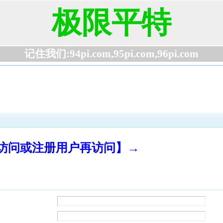
极限平特
记住我们:94pi.com,95pi.com,96pi.com
录访问或注册用户再访问】→