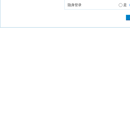
隐身登录
是