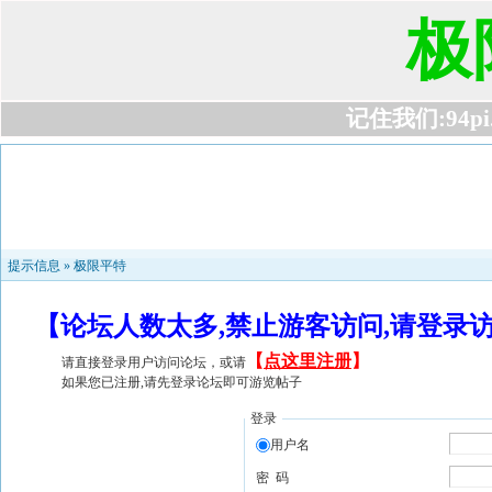
极
记住我们:94pi.c
提示信息 »
极限平特
【论坛人数太多,禁止游客访问,请登录
【
点这里注册
】
请直接登录用户访问论坛，或请
如果您已注册,请先登录论坛即可游览帖子
登录
用户名
密 码