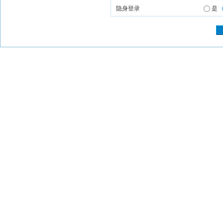
隐身登录
是