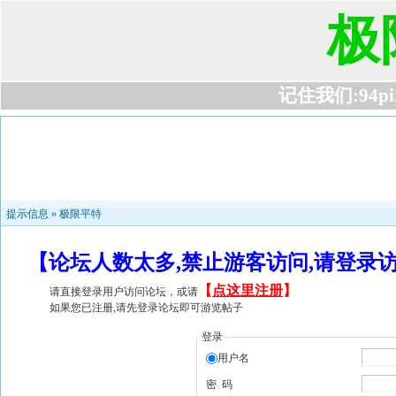
极
记住我们:94pi.c
提示信息 »
极限平特
【论坛人数太多,禁止游客访问,请登录
【
点这里注册
】
请直接登录用户访问论坛，或请
如果您已注册,请先登录论坛即可游览帖子
登录
用户名
密 码