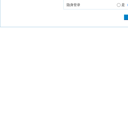
隐身登录
是