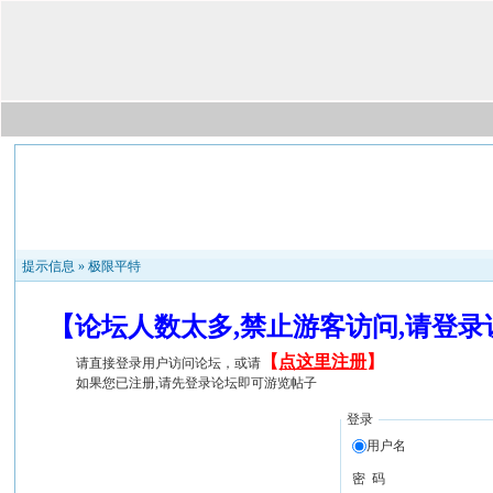
提示信息 »
极限平特
【论坛人数太多,禁止游客访问,请登
【
点这里注册
】
请直接登录用户访问论坛，或请
如果您已注册,请先登录论坛即可游览帖子
登录
用户名
密 码