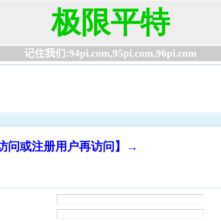
极限平特
记住我们:94pi.com,95pi.com,96pi.com
录访问或注册用户再访问】→