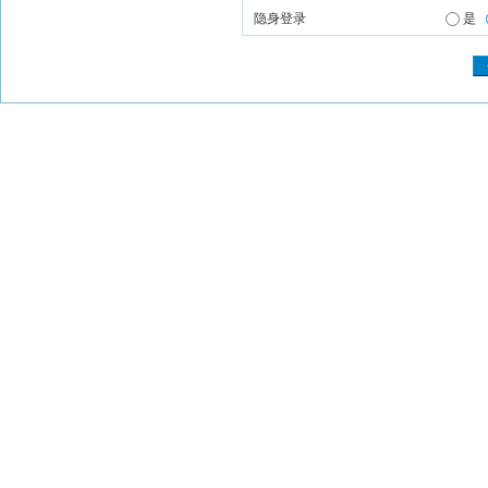
隐身登录
是