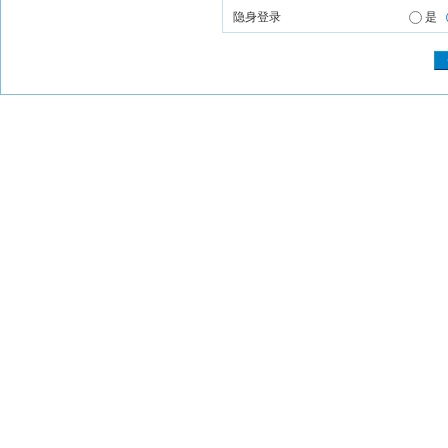
隐身登录
是