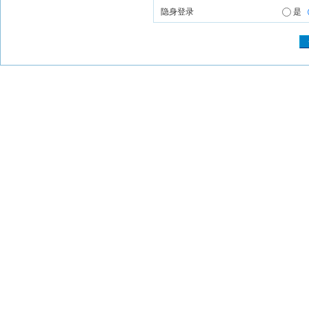
隐身登录
是