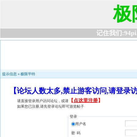
极
记住我们:94pi.c
提示信息 »
极限平特
【论坛人数太多,禁止游客访问,请登录
【
点这里注册
】
请直接登录用户访问论坛，或请
如果您已注册,请先登录论坛即可游览帖子
登录
用户名
密 码