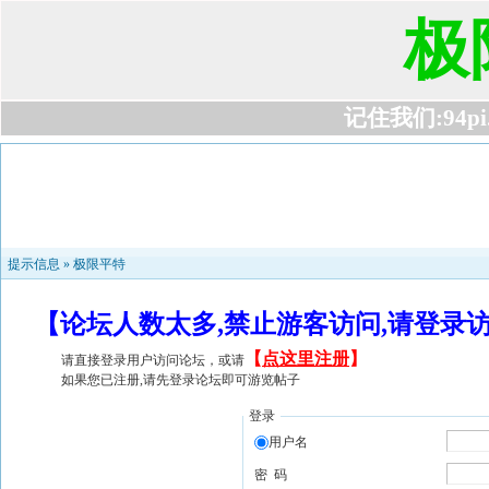
极
记住我们:94pi.c
提示信息 »
极限平特
【论坛人数太多,禁止游客访问,请登录
【
点这里注册
】
请直接登录用户访问论坛，或请
如果您已注册,请先登录论坛即可游览帖子
登录
用户名
密 码