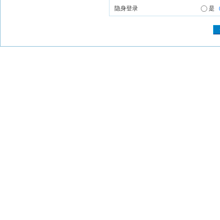
隐身登录
是